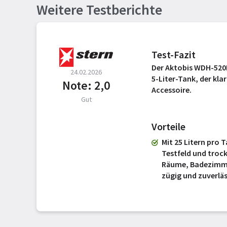
Weitere Testberichte
Test-Fazit
Der Aktobis WDH-520E
24.02.2026
5-Liter-Tank, der kl
Note: 2,0
Accessoire.
Gut
Vorteile
Mit 25 Litern pro T
Testfeld und troc
Räume, Badezimm
zügig und zuverläs