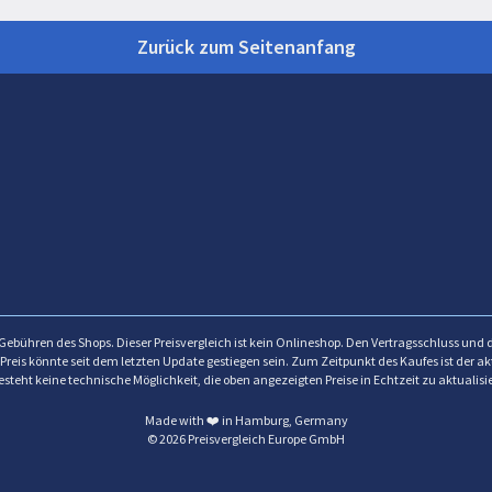
Zurück zum Seitenanfang
e Gebühren des Shops. Dieser Preisvergleich ist kein Onlineshop. Den Vertragsschluss und 
Preis könnte seit dem letzten Update gestiegen sein. Zum Zeitpunkt des Kaufes ist der a
esteht keine technische Möglichkeit, die oben angezeigten Preise in Echtzeit zu aktualisi
Made with ❤️ in Hamburg, Germany
© 2026 Preisvergleich Europe GmbH