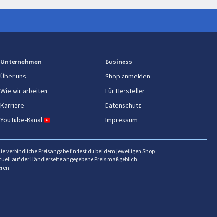
Unternehmen
Business
Über uns
Shop anmelden
Wie wir arbeiten
Für Hersteller
Karriere
Datenschutz
YouTube-Kanal
Impressum
die verbindliche Preisangabe findest du bei dem jeweiligen Shop.
ktuell auf der Händlerseite angegebene Preis maßgeblich.
eren.