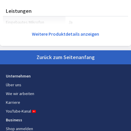
Leistungen
Eingebautes Mikrofon
Ja
Weitere Produktdetails anzeigen
Eingebaute Lautsprecher
Ja
Installiertes Betriebssystem
Wear OS
Zurück zum Seitenanfang
RAM-Kapazität
2000 MB
Flash-Speicher
32 GB
Unternehmen
Sturzerkennung
Ja
Über uns
Wie wir arbeiten
Netzwerk
Karriere
YouTube-Kanal
Mobile Netzwerkverbindung
Ja
Business
Mobilfunknetzgenerierung
4G
Shop anmelden