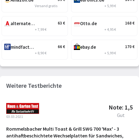
Versand gratis
+ 5,99 €
alternate.de
Otto.de
63
€
168
€
+ 7,99 €
+ 4,95 €
mindfactory.de
ebay.de
66
€
170
€
+ 8,90 €
+ 5,99 €
Weitere Testberichte
Note: 1,5
Gut
03.03.2021
Rommelsbacher Multi Toast & Grill SWG 700 'Max' - 3
antihaftbeschichtete Wechselplatten für Sandwiches,