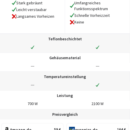
Stark gebräunt
Umfangreiches
Funktionsspektrum
Leicht verstaubar
Schnelle Vorheizzeit
Langsames Vorheizen
Keine
Teflonbeschichtet
Gehäusematerial
---
---
Temperatureinstellung
---
Leistung
700 W
2100 W
Preisvergleich
Amazon.de
euronics.de
59
€
164
€