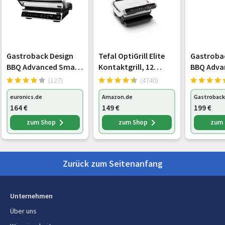
Gastroback Design
Tefal OptiGrill Elite
Gastroba
BBQ Advanced Smart
Kontaktgrill, 12
BBQ Adva
Kontaktgrill
automatische
Control
(127)
(4740)
edelstahl/schwarz
elektrische
euronics.de
Amazon.de
Gastroback
Grillprogramme,
164
€
149
€
199
€
Digitales Display mit
Garstufenanzeige,
zum Shop
zum Shop
zum
abnehmbare Platten,
Elektrogrill, Ed
Zurück zum Seitenanfang
Unternehmen
Über uns