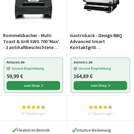
Rommelsbacher - Multi
Gastroback - Design BBQ
Toast & Grill SWG 700 'Max'
Advanced Smart
- 3 antihaftbeschichtete
Kontaktgrill
Wechselplatten für
edelstahl/schwarz
Sandwiches, Belgische
Amazon.de
euronics.de
Waffeln, Gegrilltes, 700
Unsere Empfehlung
Unsere Empfehlung
Watt, schwarz/edelstahl
59,99 €
164,89 €
zum Shop
zum Shop
157 Bewertungen
127 Bewertungen
Flexibel im Betrieb
Intuitive Bedienung