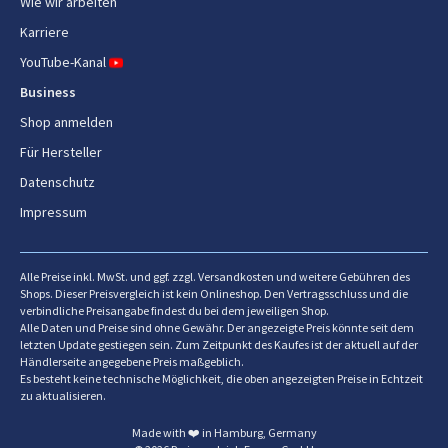
Wie wir arbeiten
Karriere
YouTube-Kanal
Business
Shop anmelden
Für Hersteller
Datenschutz
Impressum
Alle Preise inkl. MwSt. und ggf. zzgl. Versandkosten und weitere Gebühren des
Shops. Dieser Preisvergleich ist kein Onlineshop. Den Vertragsschluss und die
verbindliche Preisangabe findest du bei dem jeweiligen Shop.
Alle Daten und Preise sind ohne Gewähr. Der angezeigte Preis könnte seit dem
letzten Update gestiegen sein. Zum Zeitpunkt des Kaufes ist der aktuell auf der
Händlerseite angegebene Preis maßgeblich.
Es besteht keine technische Möglichkeit, die oben angezeigten Preise in Echtzeit
zu aktualisieren.
Made with ❤️ in Hamburg, Germany