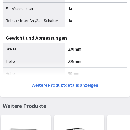
Ein-/Ausschalter
Ja
Beleuchteter An-/Aus-Schalter
Ja
Gewicht und Abmessungen
Breite
230 mm
Tiefe
225 mm
Höhe
90 mm
Weitere Produktdetails anzeigen
Gewicht
2,63 kg
Energie
Weitere Produkte
Leistung
700 W
AC Eingangsspannung
230 V