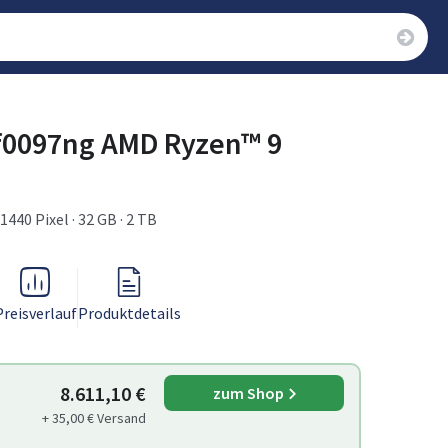
f0097ng AMD Ryzen™ 9
1440 Pixel · 32 GB · 2 TB
Preisverlauf
Produktdetails
8.611,10 €
zum Shop
+ 35,00 € Versand