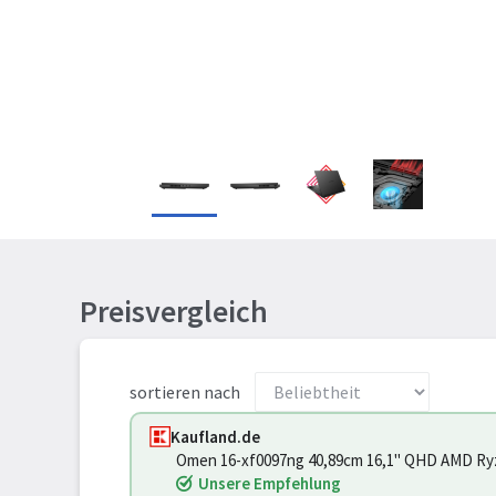
Preisvergleich
sortieren nach
Kaufland.de
Omen 16-xf0097ng 40,89cm 16,1" QHD AMD Ry
Shadow Schwarz (P) (84S08EA#ABD)
Unsere Empfehlung