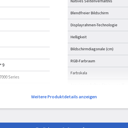
Natives Seitenverhältnis
Blendfreier Bildschirm
Displayrahmen-Technologie
Helligkeit
Bildschirmdiagonale (cm)
RGB-Farbraum
 9
Farbskala
000 Series
Anzeigeverhalten Steigerung/Se
Weitere Produktdetails anzeigen
Maximale Bildwiederholrate
Speicher
Speicherkapazität