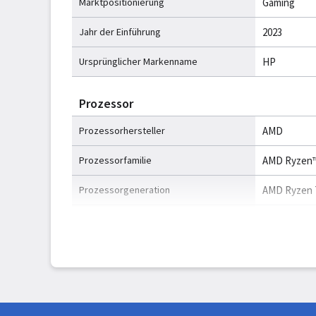
Marktpositionierung
Gaming
Jahr der Einführung
2023
Ursprünglicher Markenname
HP
Prozessor
Prozessorhersteller
AMD
Prozessorfamilie
AMD Ryzen™
Prozessorgeneration
AMD Ryzen 7
Prozessor
7940HS
Anzahl Prozessorkerne
8
Prozessor-Threads
16
Prozessor Boost-Frequenz
5,2 GHz