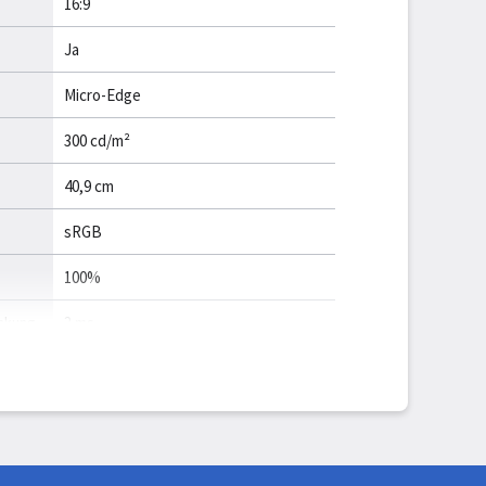
16:9
Ja
Micro-Edge
300 cd/m²
40,9 cm
sRGB
100%
nkung
3 ms
240 Hz
32 GB