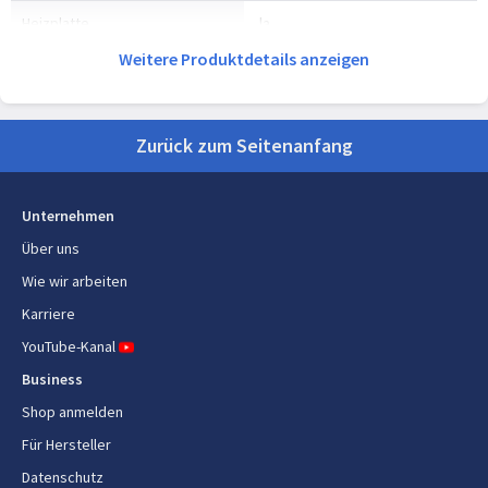
Heizplatte
Ja
Weitere Produktdetails anzeigen
Ergonomie
Produktfarbe
Schwarz, Edelstahl
Zurück zum Seitenanfang
Gehäusematerial
Edelstahl
Unternehmen
Steuerung
Berührung
Über uns
Eingebautes Display
Ja
Wie wir arbeiten
Display-Typ
LED
Karriere
YouTube-Kanal
Timer
Ja
Business
Sichtbarer Wasserstand
Ja
Shop anmelden
Für Hersteller
Kabellänge
0,9 m
Datenschutz