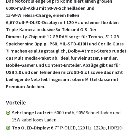
Das Motorola edge 60 pro kombiniert einen großen
6000‑mAh‑Akku mit 90‑W‑Schnellladen und
15‑W‑Wireless‑Charge, einem hellen
6,67‑Zoll‑P‑OLED‑Display mit 120 Hz und einer flexiblen
Triple‑Kamera inklusive 3x‑Tele und OIS. Der
Dimensity‑Chip mit 12 GB RAM sorgt für Tempo, 512 GB
Speicher sind üppig. IP68, MIL‑STD‑810H und Gorilla Glass
7i machen es alltagstauglich, Dolby‑Atmos‑Stereo rundet
das Multimedia‑Paket ab. Ideal für Vielnutzer, Pendler,
Mobile‑Gamer und Content‑Ersteller. Abzüge gibt es für
USB 2.0 und den fehlenden microSD‑Slot sowie das nicht
beiliegende Netzteil. Insgesamt obere Mittelklasse mit
Premium‑Anleihen.
Vorteile
Sehr lange Laufzeit
6000 mAh, 90W Schnellladen und
15W kabelloses Laden
Top OLED-Display
6,7" P‑OLED, 120 Hz, 1220p, HDR10+