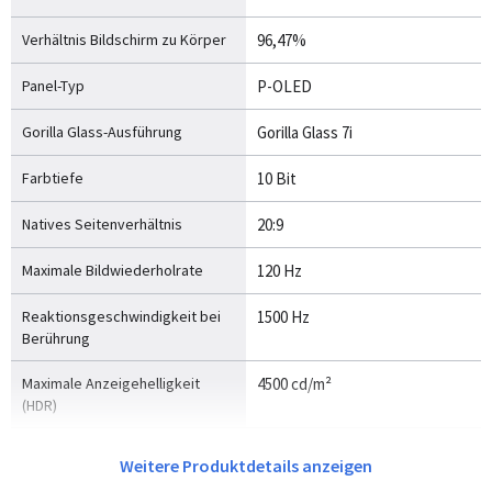
Verhältnis Bildschirm zu Körper
96,47%
Panel-Typ
P-OLED
Gorilla Glass-Ausführung
Gorilla Glass 7i
Farbtiefe
10 Bit
Natives Seitenverhältnis
20:9
Maximale Bildwiederholrate
120 Hz
Reaktionsgeschwindigkeit bei
1500 Hz
Berührung
Maximale Anzeigehelligkeit
4500 cd/m²
(HDR)
High Dynamic Range Video (HDR)
Ja
Weitere Produktdetails anzeigen
Unterstützung