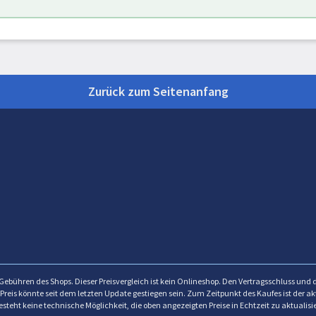
Zurück zum Seitenanfang
e Gebühren des Shops. Dieser Preisvergleich ist kein Onlineshop. Den Vertragsschluss und 
Preis könnte seit dem letzten Update gestiegen sein. Zum Zeitpunkt des Kaufes ist der a
esteht keine technische Möglichkeit, die oben angezeigten Preise in Echtzeit zu aktualisi