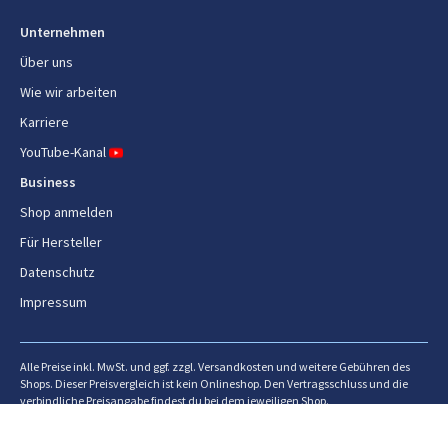
Unternehmen
Über uns
Wie wir arbeiten
Karriere
YouTube-Kanal
Business
Shop anmelden
Für Hersteller
Datenschutz
Impressum
Alle Preise inkl. MwSt. und ggf. zzgl. Versandkosten und weitere Gebühren des
Shops. Dieser Preisvergleich ist kein Onlineshop. Den Vertragsschluss und die
verbindliche Preisangabe findest du bei dem jeweiligen Shop.
Alle Daten und Preise sind ohne Gewähr. Der angezeigte Preis könnte seit dem
letzten Update gestiegen sein. Zum Zeitpunkt des Kaufes ist der aktuell auf der