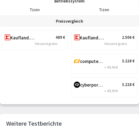
Betriebssystem
Tizen
Tizen
Preisvergleich
Kaufland.de
Kaufland.de
489
€
2.506
€
Versand gratis
Versand gratis
computeruniverse.net
3.228
€
+ 49,99 €
cyberport.de
3.228
€
+ 49,99 €
Weitere Testberichte