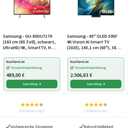
Samsung - GU-65DU7179
Samsung - 65" OLED S95F
(163 cm (65 Zoll), schwarz,
4K Vision AI Smart TV
UltraHD/4K, SmartTV, HDR
(2025), 165,1 cm (65"), 3840
10+, WLAN, Bluetooth)
x 2160 Pixel, OLED, Smart-
TV, WLAN, Schwarz
Kaufland.de
Kaufland.de
Unsere Empfehlung
Unsere Empfehlung
489,00 €
2.506,83 €
zum Shop
zum Shop
1942 Bewertungen
110 Bewertungen
Umfangreiche Streaming
Rekord-Helligkeit