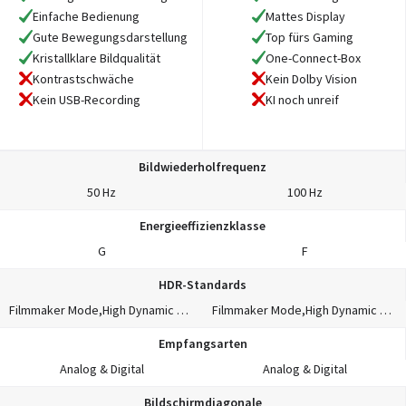
Einfache Bedienung
Mattes Display
Gute Bewegungsdarstellung
Top fürs Gaming
Kristallklare Bildqualität
One-Connect-Box
Kontrastschwäche
Kein Dolby Vision
Kein USB-Recording
KI noch unreif
Bildwiederholfrequenz
50 Hz
100 Hz
Energieeffizienzklasse
G
F
HDR-Standards
Filmmaker Mode,High Dynamic Range 10+ (HDR10 Plus),Hybrid Log-Gamma (HLG)
Filmmaker Mode,High Dynamic Range 10+ (HDR10 Plus),Hybrid Log-Gamma (HLG),OLED HDR Pro
Empfangsarten
Analog & Digital
Analog & Digital
Bildschirmdiagonale