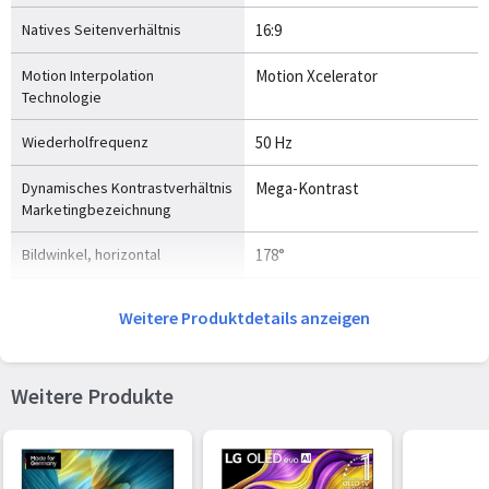
Natives Seitenverhältnis
16:9
Motion Interpolation
Motion Xcelerator
Technologie
Wiederholfrequenz
50 Hz
Dynamisches Kontrastverhältnis
Mega-Kontrast
Marketingbezeichnung
Bildwinkel, horizontal
178°
Bildwinkel, vertikal
178°
Weitere Produktdetails anzeigen
Bildschirmdiagonale (cm)
163 cm
Weitere Produkte
Smart TV
Smart-TV
Ja