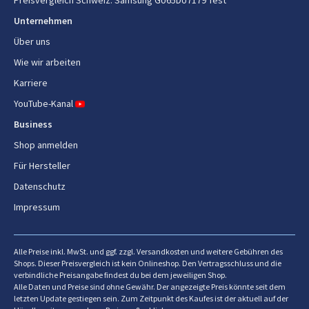
Preisvergleich Schweiz
:
Samsung GU65DU7179 Test
Unternehmen
Bluetooth
Ja
Über uns
Bluetooth-Version
5.2
Wie wir arbeiten
Ethernet/LAN
Ja
Karriere
YouTube-Kanal
Webbrowser
Ja
Business
Shop anmelden
Leistungen
Für Hersteller
High Dynamic Range Video (HDR)
Ja
Datenschutz
Unterstützung
Impressum
Technologie mit hohem
Filmmaker Mode, High Dynamic
Dynamikbereich (HDR)
Range 10+ (HDR10 Plus),
Hybrid Log-Gamma (HLG)
Alle Preise inkl. MwSt. und ggf. zzgl. Versandkosten und weitere Gebühren des
Shops. Dieser Preisvergleich ist kein Onlineshop. Den Vertragsschluss und die
verbindliche Preisangabe findest du bei dem jeweiligen Shop.
Spiel-Modus
Ja
Alle Daten und Preise sind ohne Gewähr. Der angezeigte Preis könnte seit dem
letzten Update gestiegen sein. Zum Zeitpunkt des Kaufes ist der aktuell auf der
Verbesserung des Videotexts
Ja