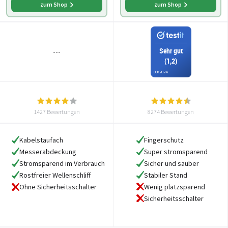
zum Shop
zum Shop
Sehr gut
---
(1,2)
03/2024
1427 Bewertungen
8274 Bewertungen
Kabelstaufach
Fingerschutz
Messerabdeckung
Super stromsparend
Stromsparend im Verbrauch
Sicher und sauber
Rostfreier Wellenschliff
Stabiler Stand
Wenig platzsparend
Ohne Sicherheitsschalter
Sicherheitsschalter