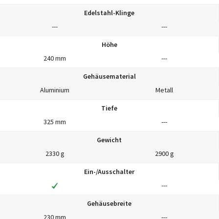
Edelstahl-Klinge
---
---
Höhe
240 mm
---
Gehäusematerial
Aluminium
Metall
Tiefe
325 mm
---
Gewicht
2330 g
2900 g
Ein-/Ausschalter
---
Gehäusebreite
230 mm
---