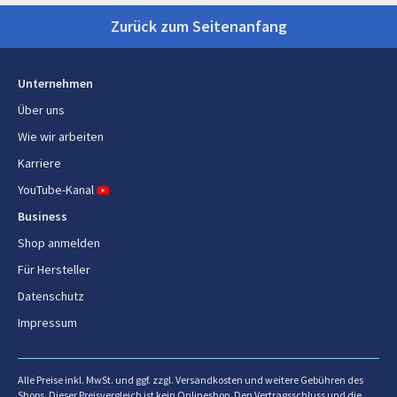
Brotschneidemaschi
platzspa
Zurück zum Seitenanfang
n
klappbar,
Unternehmen
Über uns
Wie wir arbeiten
Karriere
YouTube-Kanal
Business
Shop anmelden
Für Hersteller
Datenschutz
Impressum
Alle Preise inkl. MwSt. und ggf. zzgl. Versandkosten und weitere Gebühren des
Shops. Dieser Preisvergleich ist kein Onlineshop. Den Vertragsschluss und die