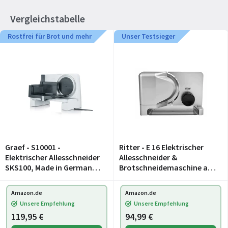
Vergleichstabelle
Rostfrei für Brot und mehr
Unser Testsieger
Graef - S10001 -
Ritter - E 16 Elektrischer
Elektrischer Allesschneider
Allesschneider &
SKS100, Made in Germany,
Brotschneidemaschine aus
Edelstahl-
Metall mit ECO-Motor,
Wellenschliffmesser Ø 170
Made in Germany, Silber,
Amazon.de
Amazon.de
mm, Schnittstärke 0-20
Silbermetallic
Unsere Empfehlung
Unsere Empfehlung
mm, Energiesparmotor 17
119,95 €
94,99 €