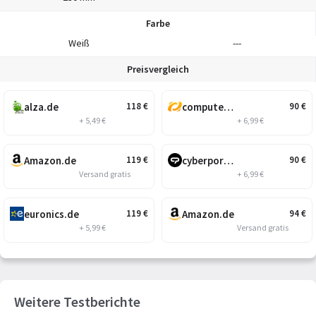
Farbe
Weiß
---
Preisvergleich
alza.de
computeruniverse.net
118
€
90
€
+ 5,49 €
+ 6,99 €
Amazon.de
cyberport.de
119
€
90
€
Versand gratis
+ 6,99 €
euronics.de
Amazon.de
119
€
94
€
+ 5,99 €
Versand gratis
Weitere Testberichte