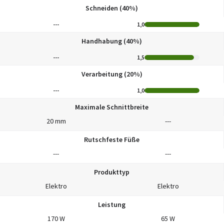
Schneiden (40%)
---
1,0
Handhabung (40%)
---
1,5
Verarbeitung (20%)
---
1,0
Maximale Schnittbreite
20 mm
---
Rutschfeste Füße
---
---
Produkttyp
Elektro
Elektro
Leistung
170 W
65 W