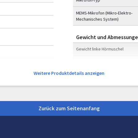
Mikrofon-Typ
MEMS-Mikrofon (Mikro-Elektro-
Mechanisches System)
Gewicht und Abmessung
Gewicht linke Hörmuschel
Gewicht rechte Hörmuschel
Weitere Produktdetails anzeigen
Ladegehäuse Abmessungen (BxT
Ladegehäuse Gewicht
Zurück zum Seitenanfang