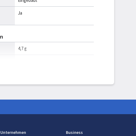
Eingebaut
Ja
en
4,7 g
4,7 g
xH)
58,9 x 24,4 x 48,7 mm
46,5 g
Unternehmen
Business