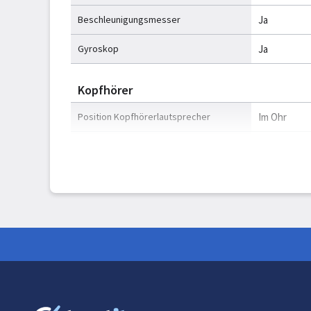
Beschleunigungsmesser
Ja
Gyroskop
Ja
Kopfhörer
Position Kopfhörerlautsprecher
Im Ohr
Treibereinheit
1,1 cm
Treibertyp
Dynamisch
Geräuschunterdrückung
Ja
Geräuschunterdrückungstyp
Aktiv
Akku/Batterie
Batteriebetrieben
Ja