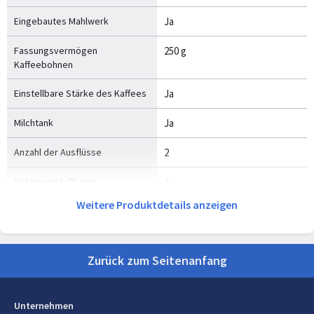
Eingebautes Mahlwerk
Ja
Fassungsvermögen
250 g
Kaffeebohnen
Einstellbare Stärke des Kaffees
Ja
Milchtank
Ja
Anzahl der Ausflüsse
2
Höhenverstellbarer
Ja
Kaffeeausguss
Weitere Produktdetails anzeigen
Heißwassersystem
Ja
Selbstreinigend
Ja
Zurück zum Seitenanfang
Reinigungsprogramm für das
Ja
Milchsystem
Unternehmen