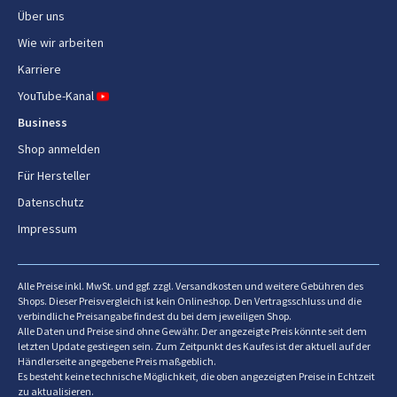
Spülmaschinenfeste Teile
Ja
Über uns
Wie wir arbeiten
Ursprungsland
Frankreich
Karriere
YouTube-Kanal
Ergonomie
Business
Produktfarbe
Schwarz, Edelstahl
Shop anmelden
Für Hersteller
Gehäusematerial
Edelstahl
Datenschutz
Steuerung
Berührung
Impressum
Eingebautes Display
Ja
Alle Preise inkl. MwSt. und ggf. zzgl. Versandkosten und weitere Gebühren des
Display-Typ
LCD
Shops. Dieser Preisvergleich ist kein Onlineshop. Den Vertragsschluss und die
verbindliche Preisangabe findest du bei dem jeweiligen Shop.
Farbdisplay
Ja
Alle Daten und Preise sind ohne Gewähr. Der angezeigte Preis könnte seit dem
letzten Update gestiegen sein. Zum Zeitpunkt des Kaufes ist der aktuell auf der
Erkennung für leeren Tank
Händlerseite angegebene Preis maßgeblich.
Ja
Es besteht keine technische Möglichkeit, die oben angezeigten Preise in Echtzeit
zu aktualisieren.