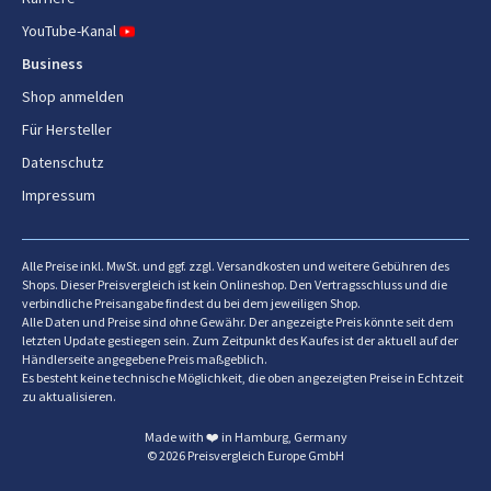
Mikrofon-Typ
In-line
YouTube-Kanal
Business
Verpackungsdaten
Shop anmelden
Verpackungsbreite
200 mm
Für Hersteller
Verpackungstiefe
150 mm
Datenschutz
Impressum
Verpackungshöhe
50 mm
Paketgewicht
227 g
Alle Preise inkl. MwSt. und ggf. zzgl. Versandkosten und weitere Gebühren des
Shops. Dieser Preisvergleich ist kein Onlineshop. Den Vertragsschluss und die
verbindliche Preisangabe findest du bei dem jeweiligen Shop.
Logistikdaten
Alle Daten und Preise sind ohne Gewähr. Der angezeigte Preis könnte seit dem
letzten Update gestiegen sein. Zum Zeitpunkt des Kaufes ist der aktuell auf der
Warentarifnummer (HS)
85183000
Händlerseite angegebene Preis maßgeblich.
Es besteht keine technische Möglichkeit, die oben angezeigten Preise in Echtzeit
zu aktualisieren.
Made with ❤️ in Hamburg, Germany
© 2026 Preisvergleich Europe GmbH