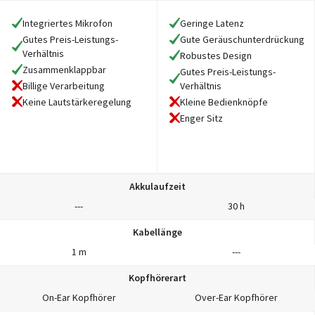
Integriertes Mikrofon
Geringe Latenz
Gutes Preis-Leistungs-
Gute Geräuschunterdrückung
Verhältnis
Robustes Design
Zusammenklappbar
Gutes Preis-Leistungs-
Billige Verarbeitung
Verhältnis
Keine Lautstärkeregelung
Kleine Bedienknöpfe
Enger Sitz
Akkulaufzeit
---
30 h
Kabellänge
1 m
---
Kopfhörerart
On-Ear Kopfhörer
Over-Ear Kopfhörer