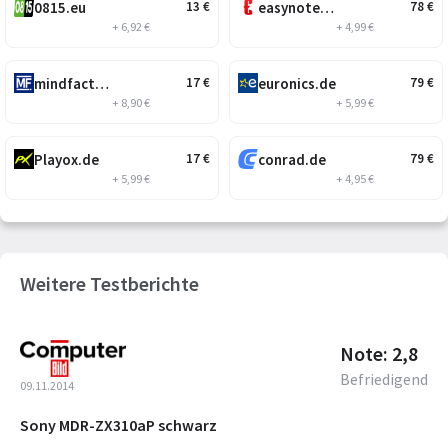
0815.eu
easynotebooks.de
13
€
78
€
+ 6,92 €
+ 4,99 €
mindfactory.de
euronics.de
17
€
79
€
+ 8,90 €
+ 5,99 €
Playox.de
conrad.de
17
€
79
€
+ 5,99 €
+ 4,95 €
Weitere Testberichte
Note: 2,8
Befriedigend
09.11.2014
Sony MDR-ZX310aP schwarz