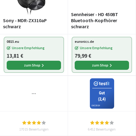
Sennheiser - HD 450BT
Sony - MDR-ZX310aP
Bluetooth-Kopfhörer
schwarz
schwarz
0815.eu
euronics.de
Unsere Empfehlung
Unsere Empfehlung
13,81 €
79,99 €
zum Shop
zum Shop
Gut
---
(2,4)
04/2019
17015 Bewertungen
6452 Bewertungen