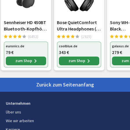
Lieferumfang
AC-Netzadapter
Nein
Sennheiser HD 450BT
Bose QuietComfort
Sony WH-
Bluetooth-Kopfhörer
Ultra Headphones (2.
Black
schwarz
Gen) schwarz
(WH1000X
(6452)
(1925)
Energie
(890101-0100)
euronics.de
coolblue.de
galaxus.de
USB Typ-C Ladeport
Nein
79
€
343
€
279
€
zum Shop
zum Shop
zum
USB Power Delivery
Nein
Anschlüsse und Schnittstellen
Zurück zum Seitenanfang
Übertragungstechnik
Kabelgebunden
Beschichtung Steckerkontakte
Gold
Unternehmen
Über uns
Mikrofon
Wie wir arbeiten
Karriere