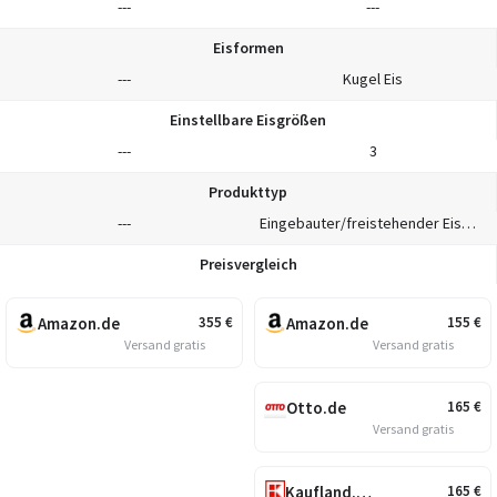
---
---
Eisformen
---
Kugel Eis
Einstellbare Eisgrößen
---
3
Produkttyp
---
Eingebauter/freistehender Eiswürfelbereiter
Preisvergleich
Amazon.de
Amazon.de
355
€
155
€
Versand gratis
Versand gratis
Otto.de
165
€
Versand gratis
Kaufland.de
165
€