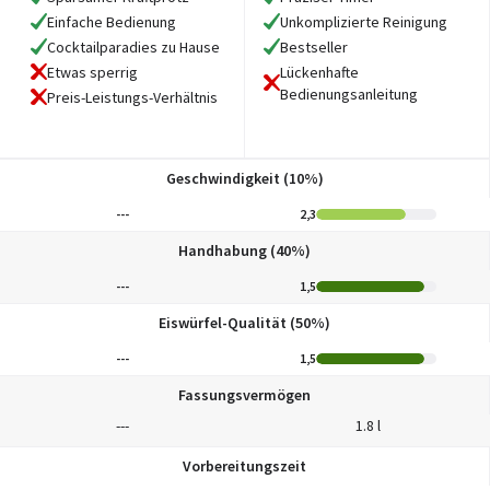
Einfache Bedienung
Unkomplizierte Reinigung
Cocktailparadies zu Hause
Bestseller
Etwas sperrig
Lückenhafte
Bedienungsanleitung
Preis-Leistungs-Verhältnis
Geschwindigkeit (10%)
---
2,3
Handhabung (40%)
---
1,5
Eiswürfel-Qualität (50%)
---
1,5
Fassungsvermögen
---
1.8 l
Vorbereitungszeit