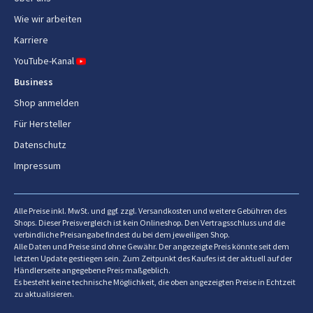
Wie wir arbeiten
Karriere
YouTube-Kanal
Business
Shop anmelden
Für Hersteller
Datenschutz
Impressum
Alle Preise inkl. MwSt. und ggf. zzgl. Versandkosten und weitere Gebühren des
Shops. Dieser Preisvergleich ist kein Onlineshop. Den Vertragsschluss und die
verbindliche Preisangabe findest du bei dem jeweiligen Shop.
Alle Daten und Preise sind ohne Gewähr. Der angezeigte Preis könnte seit dem
letzten Update gestiegen sein. Zum Zeitpunkt des Kaufes ist der aktuell auf der
Händlerseite angegebene Preis maßgeblich.
Es besteht keine technische Möglichkeit, die oben angezeigten Preise in Echtzeit
zu aktualisieren.