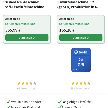
Crushed Ice Maschine:
Eiswürfelmaschine, 12
Profi-Eiswürfelmaschine
kg/24 h, Produktion in 6-10
mit Crushed Ice &
Minuten, 3
Kaltwasser, XXL-
Eiswürfelgrößen, 1,8 l
Amazon.de
Amazon.de
Touchdisplay (Eis
Wassertank, LCD-Display,
Unsere Empfehlung
Unsere Empfehlung
Maschine, Eiswürfel und,
Eiswürfelmaschine,
355,99 €
155,20 €
Kühl)
Edelstah
zum Shop
zum Shop
Gut
---
(1,5)
07/2022
63 Bewertungen
181 Bewertungen
Zwei-in-eins-Spender
Langlebige Eiswürfel
Sparsamer Kraftprotz
Präziser Timer