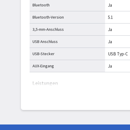
Bluetooth
Ja
Bluetooth-Version
5.1
3,5-mm-Anschluss
Ja
USB Anschluss
Ja
USB-Stecker
USB Typ-C
AUX-Eingang
Ja
Leistungen
Empfohlene Nutzung
Universal
Unterstützte Audioformate
AAC, SBC
Integrierter Kartenleser
Nein