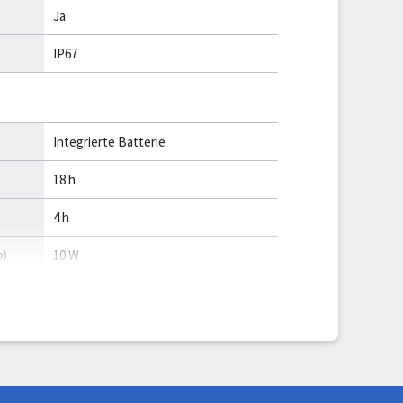
Ja
)
IP67
Integrierte Batterie
18 h
4 h
b)
10 W
0,5 W
278 mm