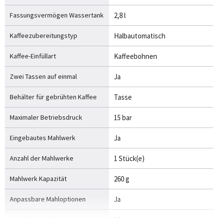
Fassungsvermögen Wassertank
2,8 l
Kaffeezubereitungstyp
Halbautomatisch
Kaffee-Einfüllart
Kaffeebohnen
Zwei Tassen auf einmal
Ja
Behälter für gebrühten Kaffee
Tasse
Maximaler Betriebsdruck
15 bar
Eingebautes Mahlwerk
Ja
Anzahl der Mahlwerke
1 Stück(e)
Mahlwerk Kapazität
260 g
Anpassbare Mahloptionen
Ja