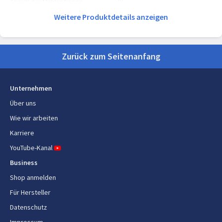
Anzahl der Mahloptionen
30
Weitere Produktdetails anzeigen
Einstellbare Stärke des Kaffees
Ja
Heißwassersystem
Ja
Zurück zum Seitenanfang
Heizsystem
Thermoblock
Einstellbare Temperatur
Ja
Unternehmen
Über uns
Dampfleitung
Ja
Wie wir arbeiten
Tassenwärmer
Ja
Karriere
YouTube-Kanal
Ergonomie
Business
Produktfarbe
Edelstahl
Shop anmelden
Für Hersteller
Steuerung
Tasten
Datenschutz
Eingebautes Display
Ja