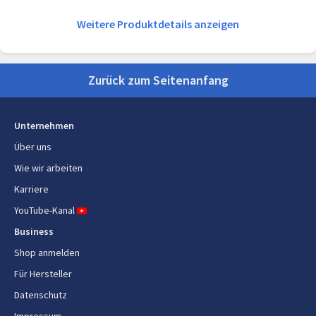
Prozessor
125U
Weitere Produktdetails anzeigen
Anzahl Prozessorkerne
12
Prozessor-Threads
14
Zurück zum Seitenanfang
Prozessor Boost-Frequenz
4,3 GHz
Unternehmen
Leistungskerne
2
Über uns
Effiziente Kerne
8
Wie wir arbeiten
Karriere
Low Power Efficient-Core
2
YouTube-Kanal
Leistungskern maximale
4,3 GHz
Business
Turbofrequenz
Shop anmelden
Effizienter Kern maximale
3,6 GHz
Für Hersteller
Turbofrequenz
Datenschutz
Low Power Efficient-Core
2,1 GHz