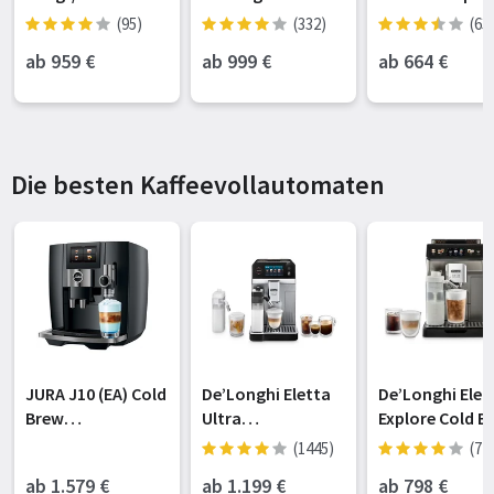
ter schwarz inkl.
mit
Schwarz
(95)
(332)
(63
Absaug-/Reinigun
Wischfunktion&a
ab 959
€
ab 999
€
ab 664
€
gsstation
ngebbarem
(RLX86DE-BLACK)
Wischmopp
Die besten Kaffeevollautomaten
JURA J10 (EA) Cold
De’Longhi Eletta
De’Longhi Elet
Brew
Ultra
Explore Cold B
Kaffeevollautoma
Kaffeevollautoma
ECAM450.86.T -
(1445)
(74
t Piano Black
t NEU -
über 50 heiße 
ab 1.579
€
ab 1.199
€
ab 798
€
LatteCrema
kalte Rezepte, 