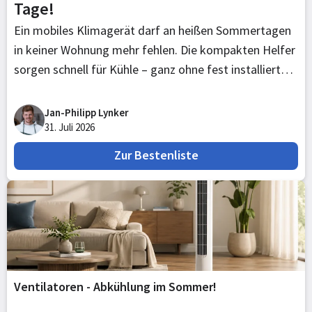
Tage!
Ein mobiles Klimagerät darf an heißen Sommertagen
in keiner Wohnung mehr fehlen. Die kompakten Helfer
sorgen schnell für Kühle – ganz ohne fest installierte
Anlage. Viele kühlen nicht nur, sondern entfeuchten
auch und verdunsten das Kondenswasser von selbst.
Jan-Philipp Lynker
Und das ist auch gut so.
31. Juli 2026
Zur Bestenliste
Ventilatoren - Abkühlung im Sommer!