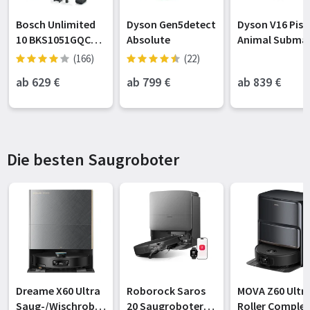
Bosch Unlimited
Dyson Gen5detect
Dyson V16 Pis
10 BKS1051GQC
Absolute
Animal Submar
Akku-
2.0 Akku-
(166)
(22)
Handstaubsauger
Wischsauger
ab 629
€
ab 799
€
ab 839
€
schwarz/kupfe
(492969-01)
Die besten Saugroboter
Dreame X60 Ultra
Roborock Saros
MOVA Z60 Ultr
Saug-/Wischrobo
20 Saugroboter
Roller Complet