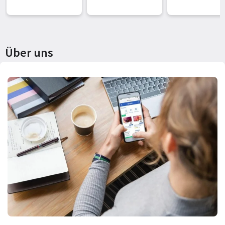
Milchsystem, 50+
Benutzerprofil
heiße & kalte
einfache
Getränke,
Bedienung,
besonders leise,
Kaffeevollaut
Über uns
intuitives Farb-
t Titan
Touchdisplay,
einfache Reini