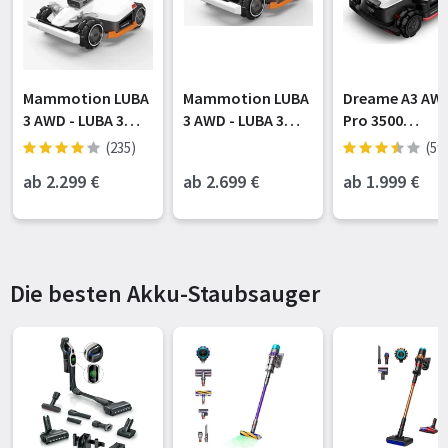
Mammotion LUBA
Mammotion LUBA
Dreame A3 AW
3 AWD - LUBA 3
3 AWD - LUBA 3
Pro 3500
AWD 1500 | 1500㎡
AWD 3000 | 3000㎡
Mähroboter, fü
(235)
(59
3500 m²,
ab 2.299
€
ab 2.699
€
ab 1.999
€
EdgeMaster 2.0
Die besten Akku-Staubsauger